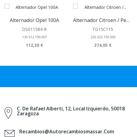
Alternador Opel 100A
Alternador Citroen / Peugeot 150A
DS011584-R
TG15C115
135.512.100.607
225.522.150.500
112,30 €
374,05 €
C. De Rafael Alberti, 12, Local Izquierdo, 50018
Zaragoza
Recambios@autorecambiosmassar.com