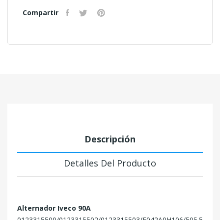
Compartir
Descripción
Detalles Del Producto
Alternador Iveco 90A
0123315500/0123315502/0123315503/F042A0H106/505.528.090