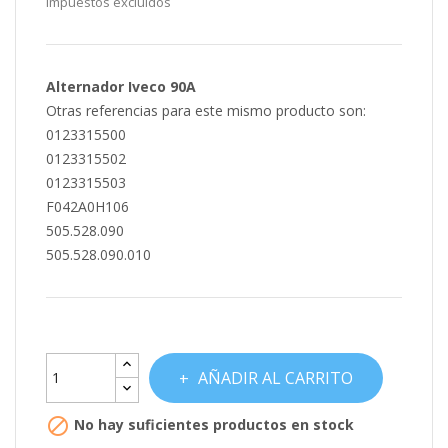
Impuestos excluidos
Alternador Iveco 90A
Otras referencias para este mismo producto son:
0123315500
0123315502
0123315503
F042A0H106
505.528.090
505.528.090.010
AÑADIR AL CARRITO

No hay suficientes productos en stock