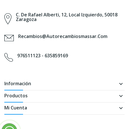
C. De Rafael Alberti, 12, Local Izquierdo, 50018
Zaragoza
Recambios@autorecambiosmassar.com
976511123 - 635859169
Información
keyboard_arrow_down
Productos
keyboard_arrow_down
Mi Cuenta
keyboard_arrow_down