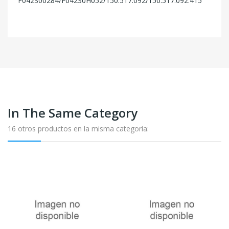
F042S00284/F042S0H052/150.517.092/150.517.092.415
In The Same Category
16 otros productos en la misma categoría: