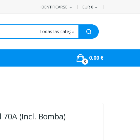
IDENTIFICARSE
EUR €
expand_more
expand_more
0,00 €
0
 70A (incl. Bomba)