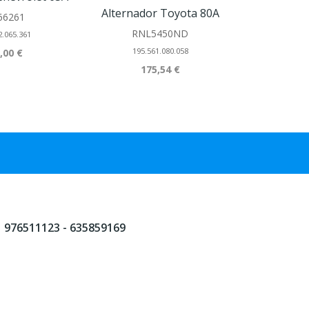
Alternador Toyota 80A
66261
0.12
RNL5450ND
2.065.361
596.0
195.561.080.058
,00 €
28
175,54 €
976511123 - 635859169