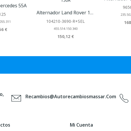
Mercedes 55A
965
Alternador Land Rover 150A
125
235.50
104210-3690-R+SEL
055.311
168
455.514.150.340
56 €
150,12 €
o,
Recambios@autorecambiosmassar.com
ctos
Mi Cuenta