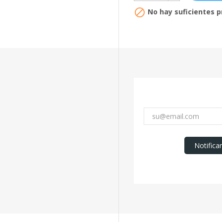

No hay suficientes p
Notifica