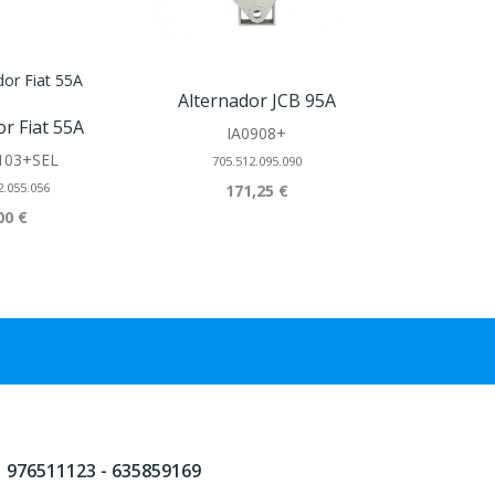
Alternador JCB 95A
Alterna
or Fiat 55A
IA0908+
D
103+SEL
705.512.095.090
505.5
2.055.056
171,25 €
23
00 €
976511123 - 635859169