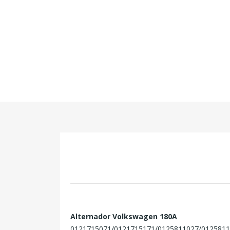
Alternador Volkswagen 180A
0121715071/0121715171/0125811027/01258110