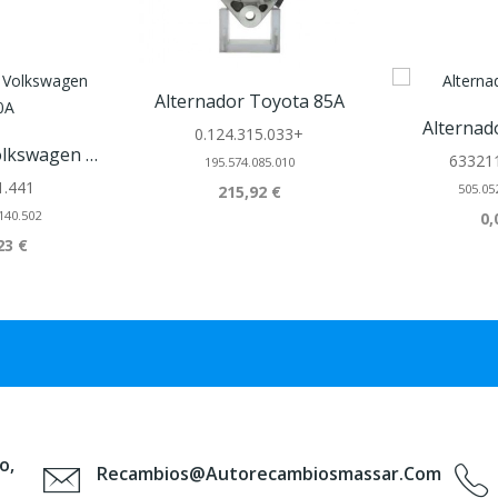
Alternador Toyota 85A
Alternad
0.124.315.033+
Alternador Volkswagen 140A
63321
195.574.085.010
1.441
505.05
215,92 €
140.502
0,
23 €
o,
Recambios@autorecambiosmassar.com